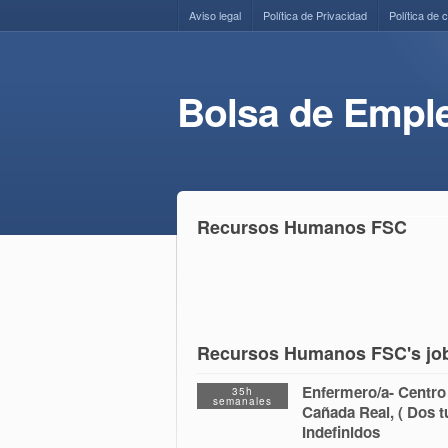
Aviso legal
Política de Privacidad
Política de 
Bolsa de Empl
Recursos Humanos FSC
Recursos Humanos FSC's job 
Enfermero/a- Centro
35h
semanales
Cañada Real, ( Dos t
Indefinidos