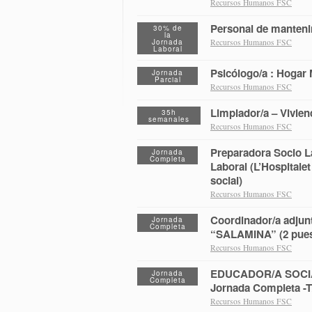
Recursos Humanos FSC
Personal de manten
30% de
la
Jornada
Recursos Humanos FSC
Laboral
Psicólogo/a : Hogar 
Jornada
Parcial
Recursos Humanos FSC
Limpiador/a – Vivie
35h
semanales
Recursos Humanos FSC
Preparadora Socio La
Jornada
Completa
Laboral (L’Hospitalet
social)
Recursos Humanos FSC
Coordinador/a adjunt
Jornada
Completa
“SALAMINA” (2 puesto
Recursos Humanos FSC
EDUCADOR/A SOCIAL –
Jornada
Completa
Jornada Completa -T
Recursos Humanos FSC