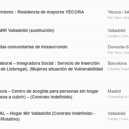
imiento : Residencia de mayores YÉCORA
Yécora / Ie
País Vasco, Es
MIR Valladolid (sustitución)
Valladolid
Castilla y León
ndas comunitarias de Intxaurrondo
Donostia-S
País Vasco, Es
boral – Integradora Social : Servicio de Inserción
Barcelona
 de Llobregat). (Mujeres situación de Vulnerabilidad
Cataluña, Espa
o/a – Centro de acogida para personas sin hogar
Madrid
s a cubrir) – (Contrato indefinido)
Comunidad de 
 Hogar Mir Valladolid (Contrato Indefinido -
Valladolid
/Rotativo)
Castilla y León