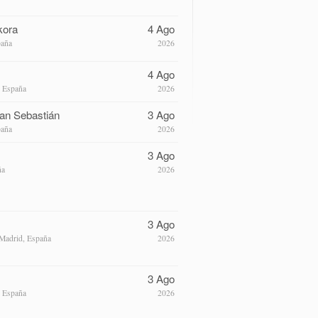
kora
4 Ago
paña
2026
4 Ago
, España
2026
an Sebastián
3 Ago
paña
2026
3 Ago
ña
2026
3 Ago
Madrid, España
2026
3 Ago
, España
2026