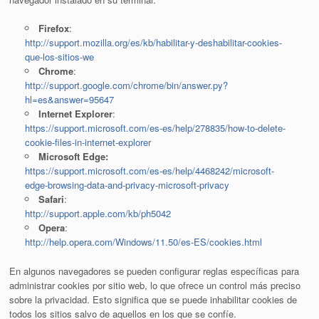
Firefox
:
http://support.mozilla.org/es/kb/habilitar-y-deshabilitar-cookies-
que-los-sitios-we
Chrome
:
http://support.google.com/chrome/bin/answer.py?
hl=es&answer=95647
Internet Explorer
:
https://support.microsoft.com/es-es/help/278835/how-to-delete-
cookie-files-in-internet-explorer
Microsoft Edge:
https://support.microsoft.com/es-es/help/4468242/microsoft-
edge-browsing-data-and-privacy-microsoft-privacy
Safari
:
http://support.apple.com/kb/ph5042
Opera
:
http://help.opera.com/Windows/11.50/es-ES/cookies.html
En algunos navegadores se pueden configurar reglas específicas para
administrar cookies por sitio web, lo que ofrece un control más preciso
sobre la privacidad. Esto significa que se puede inhabilitar cookies de
todos los sitios salvo de aquellos en los que se confíe.