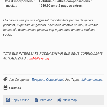
Data d’incorporació :
Retribució i altres compensacions :
Inmediata
1316.90 amb 2 pagues extres.
F
SC aplica una política d’igualtat d’oportunitats per raó de gènere
(identitat, expressió de gènere), orientació afectiva-sexual, diversitat
funcional i discriminació positiva cap a persones en risc d‘exclusió
social
.
TOTS ELS INTERESATS PODEN ENVIAR ELS SEUS CURRICULUMS
ACTUALITZAT A
:
rrhh@fsyc.org
Job Categories:
Terapeuta Ocupacional
. Job Types:
32h semanales
.
Endless
.
Apply Online
Print Job
View Map