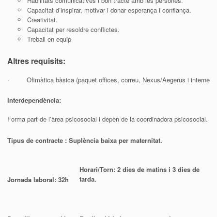
Habilitats comunicatives i bon tracte amb les persones.
Capacitat d’inspirar, motivar i donar esperança i confiança.
Creativitat.
Capacitat per resoldre conflictes.
Treball en equip
Altres requisits:
· Ofimàtica bàsica (paquet offices, correu, Nexus/Aegerus i interne
Interdependència:
Forma part de l’àrea psicosocial i depèn de la coordinadora psicosocial.
Tipus de contracte : Suplència baixa per maternitat.
Horari/Torn: 2 dies de matins i 3 dies de
tarda.
Jornada laboral: 32h