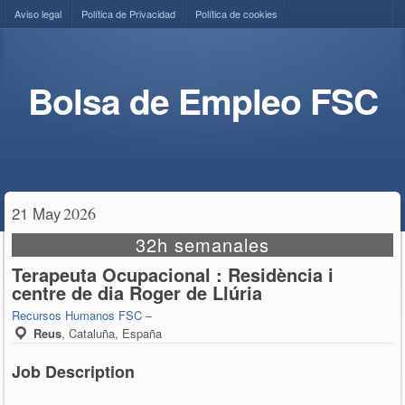
Aviso legal
Política de Privacidad
Política de cookies
Bolsa de Empleo FSC
21 May
2026
32h semanales
Terapeuta Ocupacional : Residència i
centre de dia Roger de Llúria
Recursos Humanos FSC
–
Reus
,
Cataluña, España
Job Description