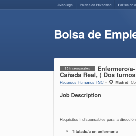
Aviso legal
Política de Privacidad
Política de 
Bolsa de Empl
Enfermero/a-
35h semanales
Cañada Real, ( Dos turnos:
Recursos Humanos FSC
–
Madrid
,
Co
Job Description
Requisitos indispensables para la direcció
Titulado/a en enfermería