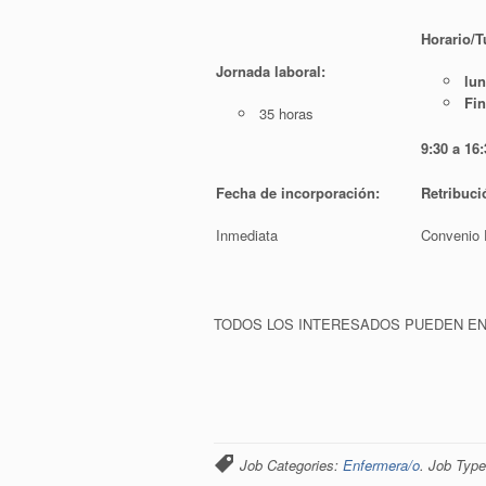
Horario/T
Jornada laboral:
lun
Fi
35 horas
9:30 a 16
Fecha de incorporación:
Retribuci
Inmediata
Convenio E
TODOS LOS INTERESADOS PUEDEN EN
Job Categories:
Enfermera/o
. Job Typ