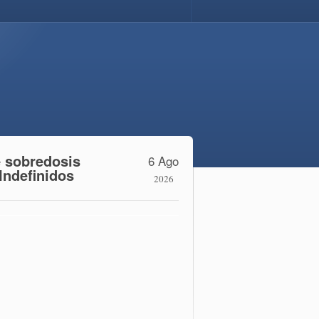
e sobredosis
6 Ago
Indefinidos
2026