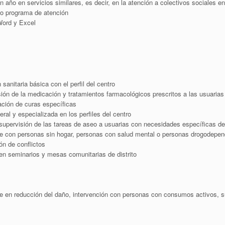
 año en servicios similares, es decir, en la atención a colectivos sociales e
y/o programa de atención
Word y Excel
sanitaria básica con el perfil del centro
ión de la medicación y tratamientos farmacológicos prescritos a las usuarias
zación de curas específicas
ral y especializada en los perfiles del centro
 supervisión de las tareas de aseo a usuarias con necesidades específicas de 
e con personas sin hogar, personas con salud mental o personas drogodepen
ón de conflictos
 en seminarios y mesas comunitarias de distrito
e en reducción del daño, intervención con personas con consumos activos, s